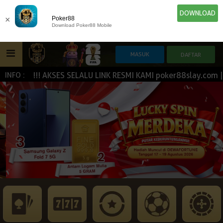
DOWNLOAD
×
Poker88
Download Poker88 Mobile
H !!! AKSES SELALU LINK RESMI KAMI poker88slay.com | pk8
INFO :
HOME
IDN E-LOTTERY
POKER
SLOT GAME
NEW
NEW
SPORTBOOK
LIVE CASINO
IDNLIVE
NEW
ESPORTS
TOGEL
ARCADE
NEW
NEW
NEW
TEMBAK IKAN
IDNRAFFLE
IDNTRADE