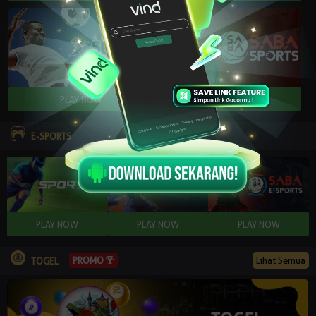
E-SPORTS
Lihat Semua
PROMO
TOGEL