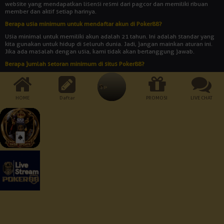
website yang mendapatkan lisensi resmi dari pagcor dan memiliki ribuan
member dan aktif setiap harinya.
Berapa usia minimum untuk mendaftar akun di Poker88?
Usia minimal untuk memiliki akun adalah 21 tahun. Ini adalah standar yang
kita gunakan untuk hidup di seluruh dunia. Jadi, jangan mainkan aturan ini.
Jika ada masalah dengan usia, kami tidak akan bertanggung jawab.
Berapa jumlah setoran minimum di situs Poker88?
Jumlah setoran minimum adalah Rp 10.000. Bukankah itu rendah? Dengan
uang yang begitu banyak, Anda bisa memainkan semua jenis permainan
yang disediakan oleh agen judi online POKER88.
HOME
Daftar
PROMOSI
LIVE CHAT
Cara Pembayaran:
Dukungan Perangkat :
Keamanan Terjamin :
© 2026 Poker88. All Rights Reserved | 18+