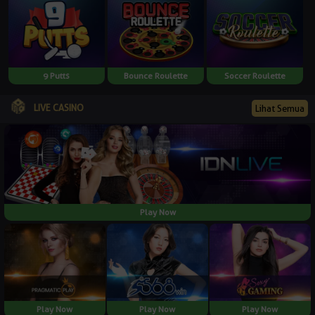
9 Putts
Bounce Roulette
Soccer Roulette
LIVE CASINO
Lihat Semua
Play Now
Play Now
Play Now
Play Now