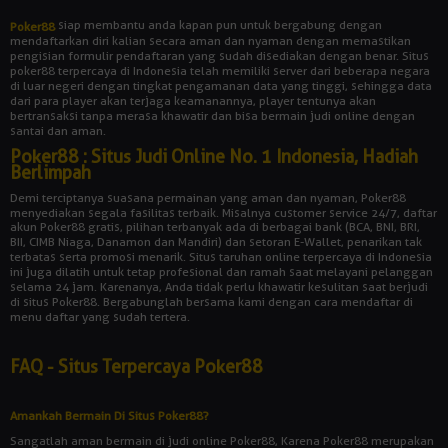
siap membantu anda kapan pun untuk bergabung dengan
Poker88
mendaftarkan diri kalian secara aman dan nyaman dengan memastikan
pengisian formulir pendaftaran yang sudah disediakan dengan benar. Situs
poker88 terpercaya di Indonesia telah memiliki server dari beberapa negara
di luar negeri dengan tingkat pengamanan data yang tinggi, sehingga data
dari para player akan terjaga keamanannya, player tentunya akan
bertransaksi tanpa merasa khawatir dan bisa bermain judi online dengan
santai dan aman.
Poker88 : Situs Judi Online No. 1 Indonesia, Hadiah
Berlimpah
Demi terciptanya suasana permainan yang aman dan nyaman, Poker88
menyediakan segala fasilitas terbaik. Misalnya customer service 24/7, daftar
akun Poker88 gratis, pilihan terbanyak ada di berbagai bank (BCA, BNI, BRI,
BII, CIMB Niaga, Danamon dan Mandiri) dan setoran E-Wallet, penarikan tak
terbatas serta promosi menarik. Situs taruhan online terpercaya di Indonesia
ini juga dilatih untuk tetap profesional dan ramah saat melayani pelanggan
selama 24 jam. Karenanya, Anda tidak perlu khawatir kesulitan saat berjudi
di situs Poker88. Bergabunglah bersama kami dengan cara mendaftar di
menu daftar yang sudah tertera.
FAQ - Situs Terpercaya Poker88
Amankah Bermain Di Situs Poker88?
Sangatlah aman bermain di judi online Poker88, Karena Poker88 merupakan