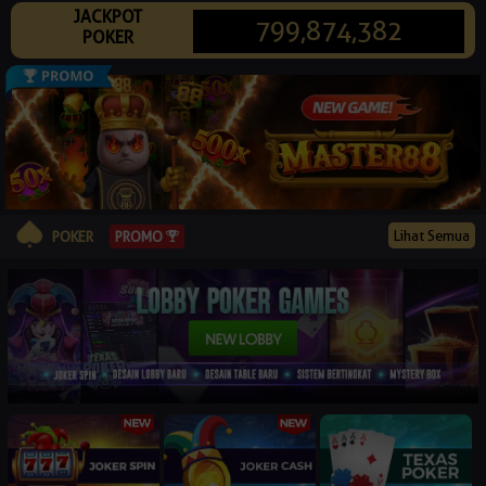
JACKPOT
© 2026 asiapk88.com. All Rights Reserved | 18+
799,874,382
POKER
Lihat Semua
PROMO
POKER