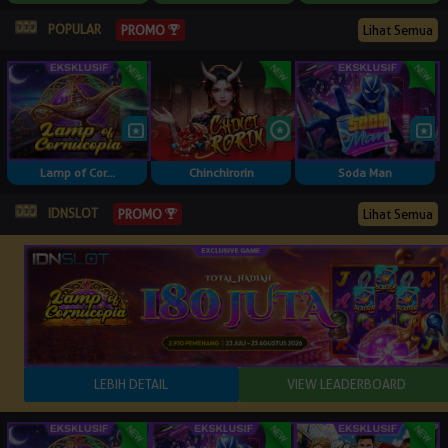
POPULAR
Lihat Semua
PROMO
Lamp of Cor...
Chinchirorin
Soda Man
IDNSLOT
Lihat Semua
PROMO