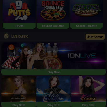
9 Putts
Bounce Roulette
Soccer Roulette
LIVE CASINO
Lihat Semua
Play Now
Play Now
Play Now
Play Now