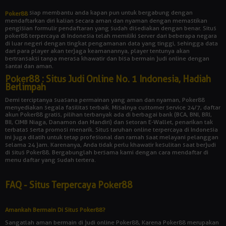
siap membantu anda kapan pun untuk bergabung dengan
Poker88
mendaftarkan diri kalian secara aman dan nyaman dengan memastikan
pengisian formulir pendaftaran yang sudah disediakan dengan benar. Situs
poker88 terpercaya di Indonesia telah memiliki server dari beberapa negara
di luar negeri dengan tingkat pengamanan data yang tinggi, sehingga data
dari para player akan terjaga keamanannya, player tentunya akan
bertransaksi tanpa merasa khawatir dan bisa bermain judi online dengan
santai dan aman.
Poker88 : Situs Judi Online No. 1 Indonesia, Hadiah
Berlimpah
Demi terciptanya suasana permainan yang aman dan nyaman, Poker88
menyediakan segala fasilitas terbaik. Misalnya customer service 24/7, daftar
akun Poker88 gratis, pilihan terbanyak ada di berbagai bank (BCA, BNI, BRI,
BII, CIMB Niaga, Danamon dan Mandiri) dan setoran E-Wallet, penarikan tak
terbatas serta promosi menarik. Situs taruhan online terpercaya di Indonesia
ini juga dilatih untuk tetap profesional dan ramah saat melayani pelanggan
selama 24 jam. Karenanya, Anda tidak perlu khawatir kesulitan saat berjudi
di situs Poker88. Bergabunglah bersama kami dengan cara mendaftar di
menu daftar yang sudah tertera.
FAQ - Situs Terpercaya Poker88
Amankah Bermain Di Situs Poker88?
Sangatlah aman bermain di judi online Poker88, Karena Poker88 merupakan