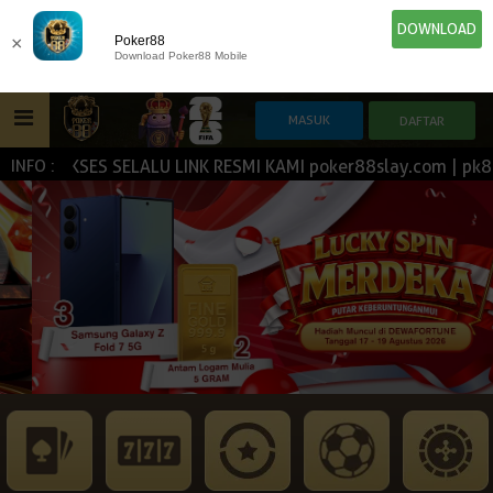
DOWNLOAD
×
Poker88
Download Poker88 Mobile
! AKSES SELALU LINK RESMI KAMI poker88slay.com | pk88idn
INFO :
HOME
IDN E-LOTTERY
POKER
SLOT GAME
NEW
NEW
SPORTBOOK
LIVE CASINO
IDNLIVE
NEW
ESPORTS
TOGEL
ARCADE
NEW
NEW
NEW
TEMBAK IKAN
IDNRAFFLE
IDNTRADE