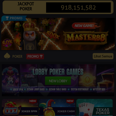
JACKPOT
© 2026 asiapk88.com. All Rights Reserved | 18+
918,151,582
POKER
Lihat Semua
PROMO
POKER