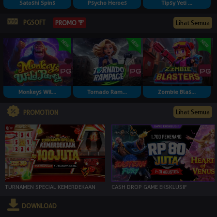
Satoshi Spins
Psycho Heroes
Tipsy Yeti ...
PGSOFT
Lihat Semua
PROMO
Monkeys Wil...
Tornado Ram...
Zombie Blas...
Lihat Semua
PROMOTION
TURNAMEN SPECIAL KEMERDEKAAN
CASH DROP GAME EKSKLUSIF
DOWNLOAD