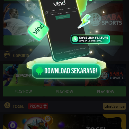
E-SPORTS
Lihat Semua
PROMO
TOGEL