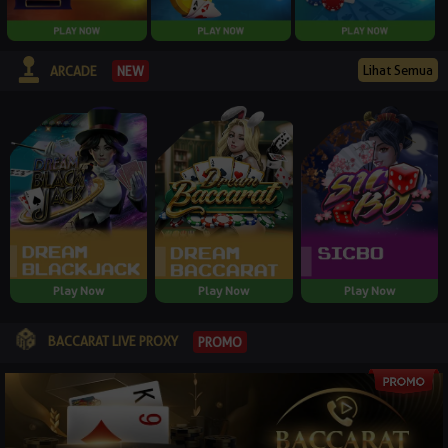
Lihat Semua
NEW
ARCADE
Play Now
Play Now
Play Now
BACCARAT LIVE PROXY
PROMO