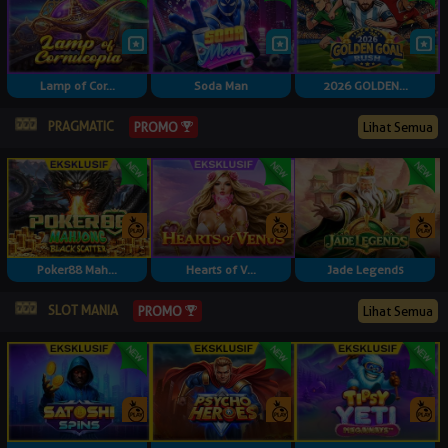
Lamp of Cor...
Soda Man
2026 GOLDEN...
PRAGMATIC
Lihat Semua
PROMO
Poker88 Mah...
Hearts of V...
Jade Legends
SLOT MANIA
Lihat Semua
PROMO