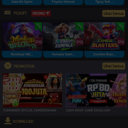
Satoshi Spins
Psycho Heroes
Tipsy Yeti ...
PGSOFT
Lihat Semua
PROMO
Monkeys Wil...
Tornado Ram...
Zombie Blas...
Lihat Semua
PROMOTION
TURNAMEN SPECIAL KEMERDEKAAN
CASH DROP GAME EKSKLUSIF
DOWNLOAD