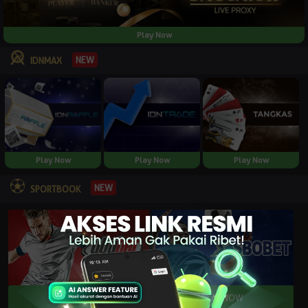
Play Now
NEW
IDNMAX
Play Now
Play Now
Play Now
NEW
SPORTBOOK