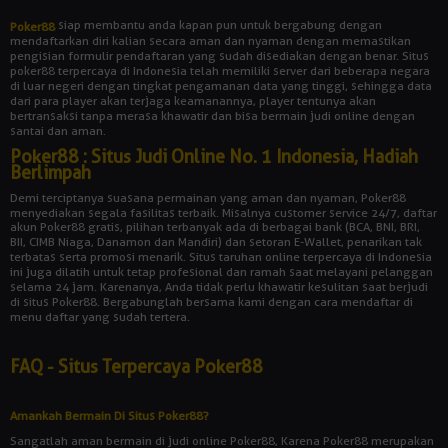
siap membantu anda kapan pun untuk bergabung dengan
Poker88
mendaftarkan diri kalian secara aman dan nyaman dengan memastikan
pengisian formulir pendaftaran yang sudah disediakan dengan benar. Situs
poker88 terpercaya di Indonesia telah memiliki server dari beberapa negara
di luar negeri dengan tingkat pengamanan data yang tinggi, sehingga data
dari para player akan terjaga keamanannya, player tentunya akan
bertransaksi tanpa merasa khawatir dan bisa bermain judi online dengan
santai dan aman.
Poker88 : Situs Judi Online No. 1 Indonesia, Hadiah
Berlimpah
Demi terciptanya suasana permainan yang aman dan nyaman, Poker88
menyediakan segala fasilitas terbaik. Misalnya customer service 24/7, daftar
akun Poker88 gratis, pilihan terbanyak ada di berbagai bank (BCA, BNI, BRI,
BII, CIMB Niaga, Danamon dan Mandiri) dan setoran E-Wallet, penarikan tak
terbatas serta promosi menarik. Situs taruhan online terpercaya di Indonesia
ini juga dilatih untuk tetap profesional dan ramah saat melayani pelanggan
selama 24 jam. Karenanya, Anda tidak perlu khawatir kesulitan saat berjudi
di situs Poker88. Bergabunglah bersama kami dengan cara mendaftar di
menu daftar yang sudah tertera.
FAQ - Situs Terpercaya Poker88
Amankah Bermain Di Situs Poker88?
Sangatlah aman bermain di judi online Poker88, Karena Poker88 merupakan